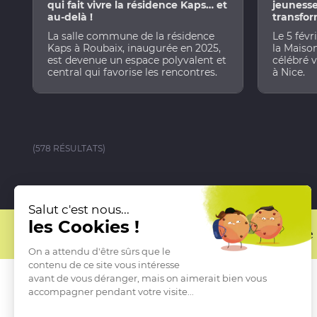
qui fait vivre la résidence Kaps… et
jeuness
au-delà !
transfor
La salle commune de la résidence
Le 5 févr
Kaps à Roubaix, inaugurée en 2025,
la Maison
est devenue un espace polyvalent et
célébré 
central qui favorise les rencontres.
à Nice.
(578 RÉSULTATS)
Salut c'est nous...
les Cookies !
Pour recevoir les actualités de l
On a attendu d'être sûrs que le
contenu de ce site vous intéresse
avant de vous déranger, mais on aimerait bien vous
accompagner pendant votre visite...