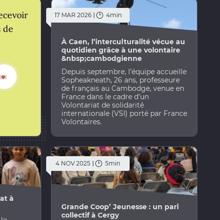
ecevoir
17 MAR 2026
4min
s de
À Caen, l’interculturalité vécue au
quotidien grâce à une volontaire
&nbsp;cambodgienne
Depuis septembre, l’équipe accueille
Sopheakneath, 26 ans, professeure
de français au Cambodge, venue en
France dans le cadre d’un
Volontariat de solidarité
internationale (VSI) porté par France
Volontaires.
4 NOV 2025
5min
at à
Grande Coop’ Jeunesse : un pari
collectif à Cergy