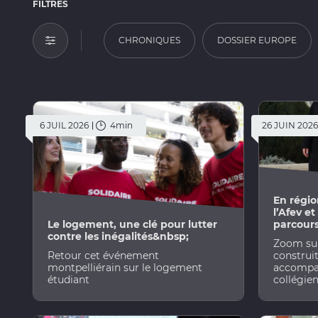
FILTRES
- TOUT -
CHRONIQUES
DOSSIER EUROPE
Ouvrir le panneau des filtres
6 JUIL 2026
4min
26 JUIN 2026
En régi
l’Afev e
Le logement, une clé pour lutter
parcours
contre les inégalités&nbsp;
Zoom su
Retour cet événement
construit
montpelliérain sur le logement
accompag
étudiant
collégie