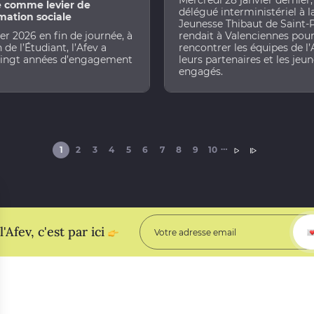
Mercredi 28 janvier dernier,
e comme levier de
délégué interministériel à l
mation sociale
Jeunesse Thibaut de Saint-P
ier 2026 en fin de journée, à
rendait à Valenciennes pou
 de l’Étudiant, l’Afev a
rencontrer les équipes de l’
vingt années d’engagement
leurs partenaires et les jeu
engagés.
PAGINATION
…
PAGE COURANTE
PAGE
PAGE
PAGE
PAGE
PAGE
PAGE
PAGE
PAGE
PAGE
PAGE SUIVANTE
DERNIÈRE PAG
1
2
3
4
5
6
7
8
9
10
PAGE SUIVANTE
DERNIÈRE PAG
'Afev, c'est par ici