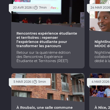
20 AVR 2026
7min
24 MAR 2026
Rencontres expérience étudiante
et territoires : repenser
l’expérience étudiante pour
Nightlin
transformer les parcours
MOOC dé
Retour sur la quatrième édition
Nightline
des Rencontres Expérience
collabor
Étudiante et Territoires (REET)
dédié à 
5 MAR 2026
5min
4 MAR 2026
À Roubaix, une salle commune
À Nice, 