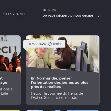
TRIER PAR
 PROFESSIONNEL
DOSSIER NOTES À L'ÉCOLE
FREREF
15 MAI 2026
6min
et
En Normandie, penser
page
l’orientation des jeunes au plus
près des réalités
ations à
 Lille
Retour la Journée du Refus de
l'Echec Scolaire normande