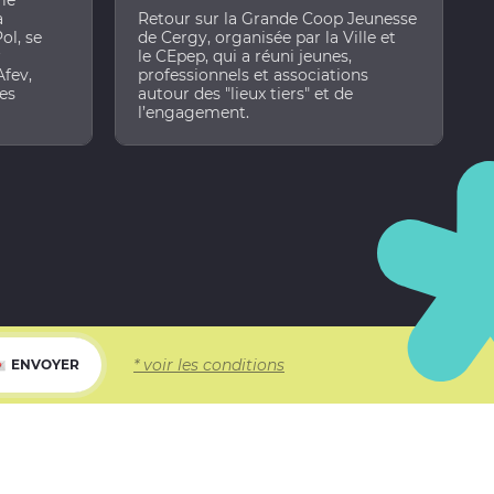
 le
a
Retour sur la Grande Coop Jeunesse
ol, se
de Cergy, organisée par la Ville et
r
le CEpep, qui a réuni jeunes,
Afev,
professionnels et associations
nes
autour des "lieux tiers" et de
l’engagement.
E
E
* voir les conditions
ENVOYER