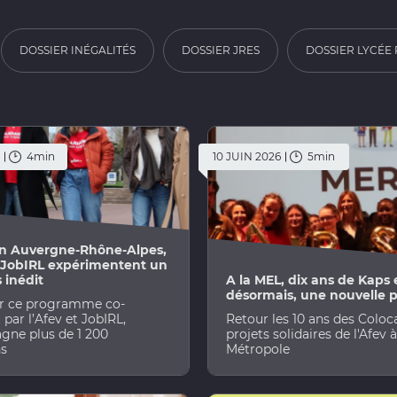
DOSSIER INÉGALITÉS
DOSSIER JRES
DOSSIER LYCÉE
4min
10 JUIN 2026
5min
on Auvergne-Rhône-Alpes,
t JobIRL expérimentent un
 inédit
A la MEL, dix ans de Kaps 
désormais, une nouvelle 
r ce programme co-
 par l’Afev et JobIRL,
Retour les 10 ans des Coloc
ne plus de 1 200
projets solidaires de l'Afev à
ns
Métropole