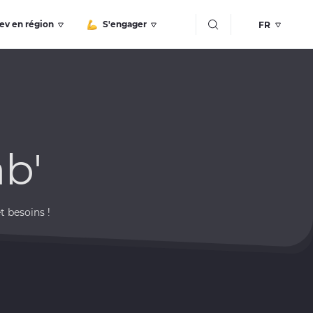
Bouton recherche
ev en région
S'engager
b'
t besoins !