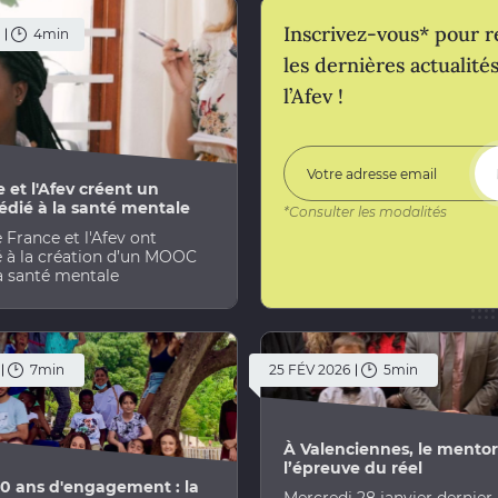
Inscrivez-vous* pour r
4min
les dernières actualité
l’Afev !
e et l'Afev créent un
dié à la santé mentale
*Consulter les modalités
 France et l'Afev ont
é à la création d’un MOOC
la santé mentale
7min
25 FÉV 2026
5min
À Valenciennes, le mentor
l’épreuve du réel
20 ans d'engagement : la