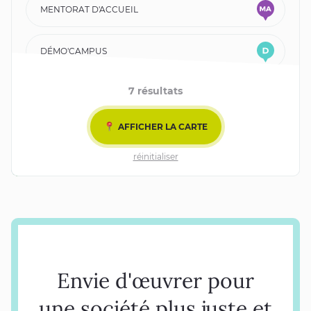
MENTORAT D'ACCUEIL
DÉMO'CAMPUS
7 résultats
COLOCS' KAPS
AFFICHER LA CARTE
MENTORAT
AFFICHER LES FILTRES
réinitialiser
Leaflet
| ©
OpenStreetMap
contributors
TIERS-LIEUX
VOLONTAIRES EN RÉSIDENCE
Envie d'œuvrer pour
une société plus juste et