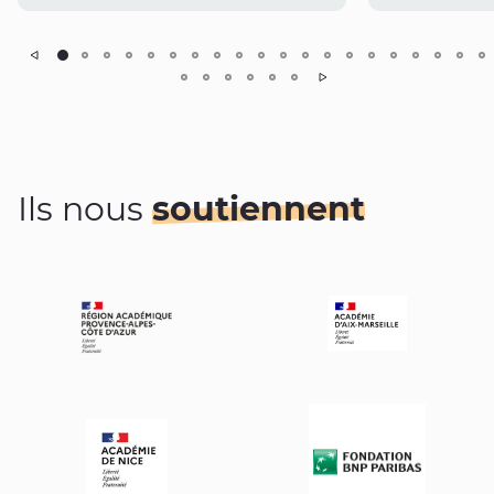
ent
Suivant
Ils nous
soutiennent