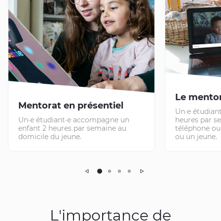
Le mentor
Mentorat en présentiel
Un·e étudian
Un·e étudiant·e accompagne un
heures par s
enfant 2 heures par semaine au
téléphone ou
domicile du jeune.
ou un jeune.
Précédent
Suivant
L'importance de