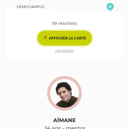
DÉMO'CAMPUS
59 résultats
COLOCS' KAPS
AFFICHER LA CARTE
MENTORAT
AFFICHER LES FILTRES
réinitialiser
Leaflet
| ©
OpenStreetMap
contributors
TIERS-LIEUX
VOLONTAIRES EN RÉSIDENCE
AÏMANE
24 ans - mentor