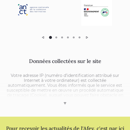
Précédent
Suivant
Données collectées sur le site
Votre adresse IP (numéro d’identification attribué sur
Internet à votre ordinateur) est collectée
automatiquement. Vous êtes informés que le service est
susceptible de mettre en œuvre un procédé automatique
de traçage (Cookie), auquel vous pouvez faire obstacle en
modifiant les paramètres concernés de votre navigateur
Tout afficher
internet, comme expliqué dans
l’article 7
.
Pour remplir certaines fonctions en notre nom, l’Afev
pourra être amené à transmettre des Données vous
Pour recevoir les actualités de l'Afev, c'est par ici
concernant à des tiers partenaires au travers de leurs