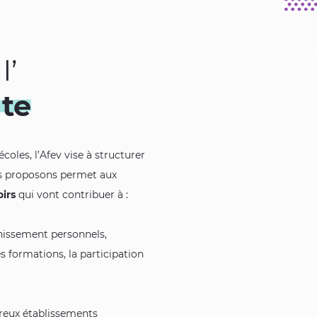
l’
te
oles, l’Afev vise à structurer
us proposons permet aux
irs
qui vont contribuer à :
chissement personnels,
es formations, la participation
breux établissements