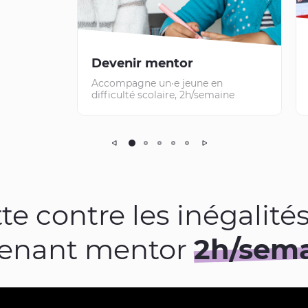
Devenir mentor
Accompagne un·e jeune en
difficulté scolaire, 2h/semaine
Précédent
Suivant
te contre les inégalité
enant mentor
2h/sem