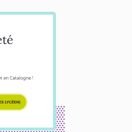
été
 et en Catalogne !
ES LYCÉEN)