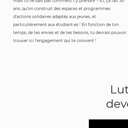
mais tu ne sais pas comment t’y prendre ? Ici, ça fait 30
ans, qu’on construit des espaces et programmes
d’actions solidaires adaptés aux jeunes, et
particulièrement aux étudiant·es ! En fonction de ton
temps, de tes envies et de tes besoins, tu devrais pouvoir
trouver ici l’engagement qui te convient !
Lut
dev