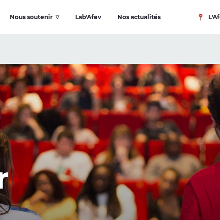
Nous soutenir
Lab'Afev
Nos actualités
L'Af
r