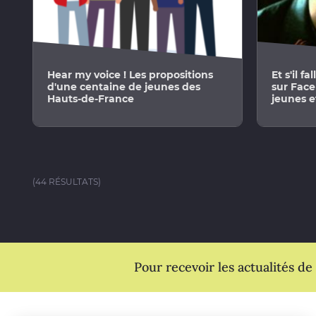
Hear my voice ! Les propositions
Et s'il f
d'une centaine de jeunes des
sur Face
Hauts-de-France
jeunes et
(44 RÉSULTATS)
Pour recevoir les actualités de l