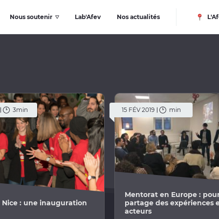
Nous soutenir
Lab'Afev
Nos actualités
L'Af
3min
15 FÉV 2019
min
Mentorat en Europe : pou
 Nice : une inauguration
partage des expériences 
acteurs