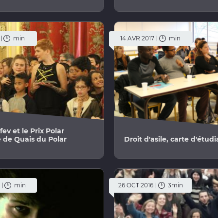
min
14 AVR 2017
min
Afev et le Prix Polar
 de Quais du Polar
Droit d'asile, carte d'étudi
min
26 OCT 2016
3min