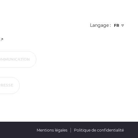
Langage :
COMMUNICATION
PRESSE
ions. Personnalisez vos préférences pour contrôler la manière dont vos
Mentions légales
Politique de confidentialité