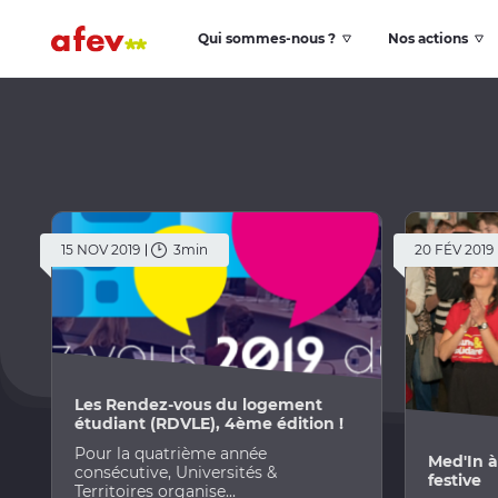
Qui sommes-nous ?
Nos actions
15 NOV 2019
3min
20 FÉV 2019
Les Rendez-vous du logement
étudiant (RDVLE), 4ème édition !
Pour la quatrième année
Med'In à
consécutive, Universités &
festive
Territoires organise...