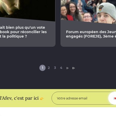
allait bien plus qu'un vote
book pour réconcilier les
Forum européen des Jeu
 la politique ?
engagés (FOREJE), 3ème é
PAGINATION
PAGE COURANTE
PAGE
PAGE
PAGE
PAGE SUIVANTE
DERNIÈRE PAGE
1
2
3
4
PAGE SUIVANTE
DERNIÈRE PAGE
'Afev, c'est par ici