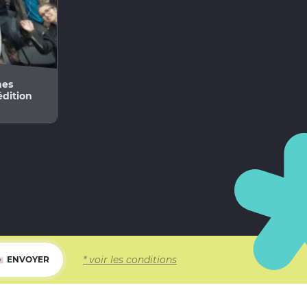
nes
dition
* voir les conditions
ENVOYER