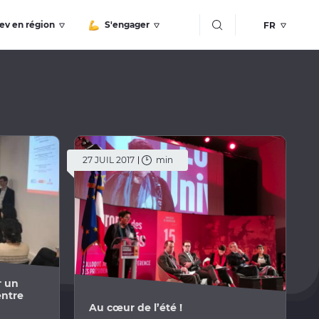
Bouton recherche
ev en région
S'engager
27 JUIL 2017
min
r un
entre
Au cœur de l’été !