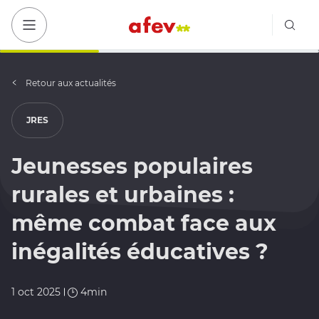
Bout
Bouton menu mobile
Retour aux actualités
JRES
Jeunesses populaires
rurales et urbaines :
même combat face aux
inégalités éducatives ?
1 oct 2025
4min