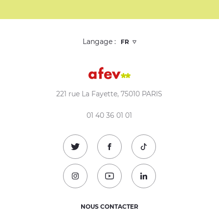
Langage :
221 rue La Fayette, 75010 PARIS
01 40 36 01 01
Suivez-nous sur Twitter !
Suivez-nous sur Facebook !
Suivez-nous sur TikTok
Suivez-nous sur Instagram !
Suivez-nous sur Youtube !
Suivez-nous sur Linked
NOUS CONTACTER