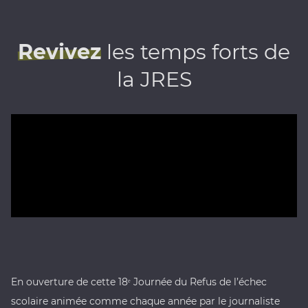
Revivez
les temps forts de
la JRES
En ouverture de cette 18ᵉ Journée du Refus de l’échec
scolaire animée comme chaque année par le journaliste