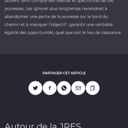
doivent tenir compte des réalités et spécificités de ces
jeunesses. Les ignorer plus longtemps reviendrait à
abandonner une partie de la jeunesse sur le bord du
chemin et à manquer l’objectif : garantir une véritable
égalité des opportunités, quel que soit le lieu de naissance.
PARTAGER CET ARTICLE
Copier l'URL
Partagez sur Twitter
Partagez sur Facebook
Partagez sur Whatsapp
Partagez par Mail
Autour de la JRES