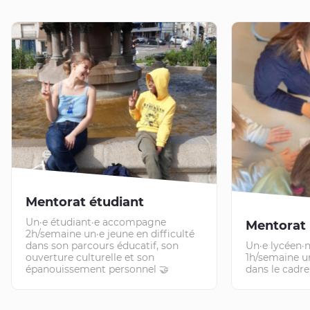
Mentorat étudiant
Un·e étudiant·e accompagne
Mentorat 
2h/semaine un·e jeune en difficulté
dans son parcours éducatif, son
Un·e lycéen
ouverture culturelle et son
1h/semaine un
épanouissement personnel 🤝
dans le cadre 