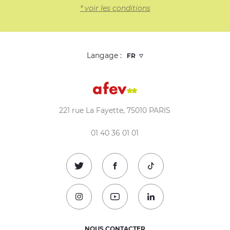
* voir les conditions
Langage :
221 rue La Fayette, 75010 PARIS
01 40 36 01 01
Suivez-nous sur Twitter !
Suivez-nous sur Facebook !
Suivez-nous sur TikTok
Suivez-nous sur Instagram !
Suivez-nous sur Youtube !
Suivez-nous sur Linked
NOUS CONTACTER