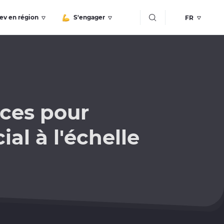
Bouton recherche
ev en région
S'engager
nces pour
al à l'échelle