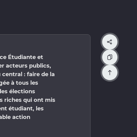
Partager
ce Étudiante et
Copier l'URL
er acteurs publics,
central : faire de la
Haut de pag
gée à tous les
es élections
 riches qui ont mis
nt étudiant, les
able action