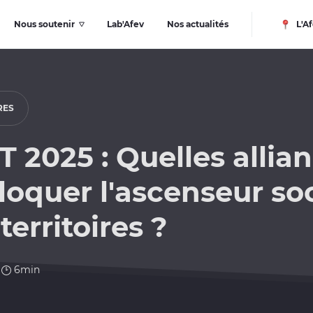
Nous soutenir
Lab'Afev
Nos actualités
L'Af
RES
 2025 : Quelles allia
oquer l'ascenseur soci
territoires ?
6min