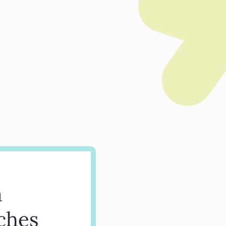
a
rches