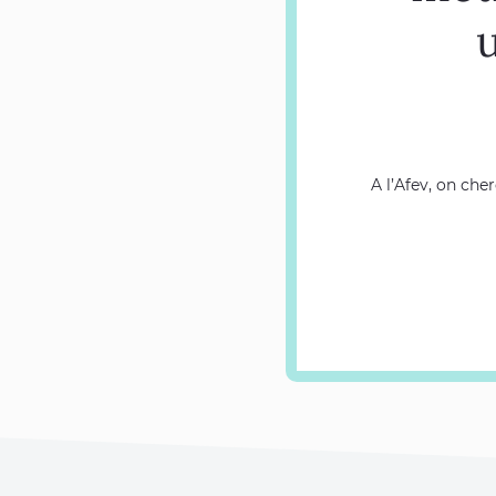
u
A l’Afev, on che