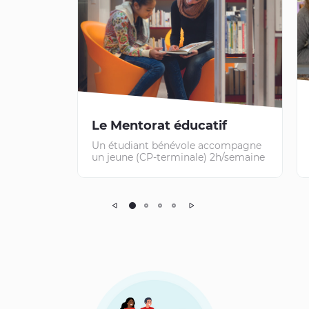
Le Mentorat éducatif
Un étudiant bénévole accompagne
un jeune (CP-terminale) 2h/semaine
Précédent
Suivant