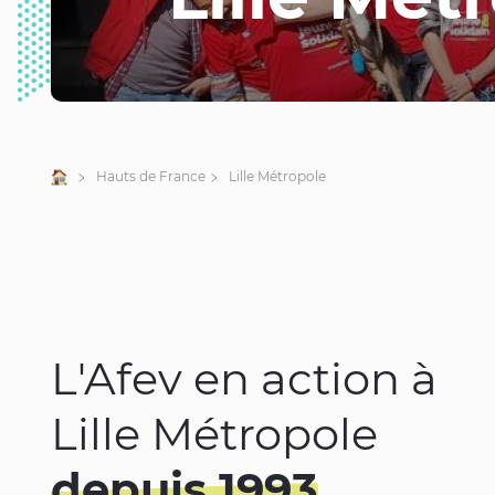
Accueil
Hauts de France
Lille Métropole
L'Afev en action à
Lille Métropole
depuis 1993