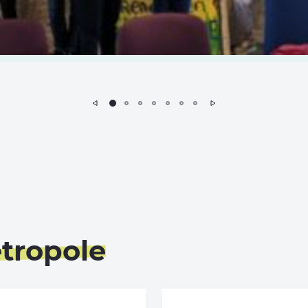
Précédent
Suivant
étropole