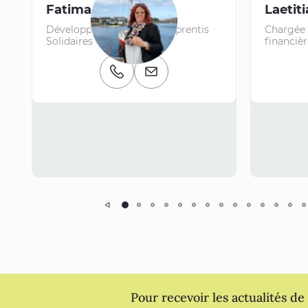
Fatima AAROSS
Laetit
Développeuse Manager Apprentis
Chargée 
Solidaires
financièr
Numéro de téléphone
E-mail
Précédent
Pour recevoir les actualités de l