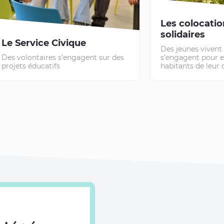
Les colocatio
solidaires
Le Service Civique
Des jeunes vivent 
Des volontaires s’engagent sur des
s’engagent pour e
projets éducatifs
habitants de leur 