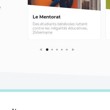
e
Le Mentorat
Des étudiants bénévoles luttent
contre les inégalités éducatives,
2h/semaine
Précédent
Suivant