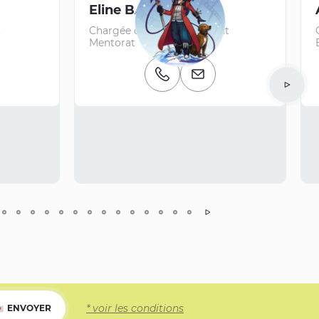
Eline BARDET
t
Chargée de Développement
Mentorat
Numéro de téléphone
E-mail
Suivant
* voir les conditions
ENVOYER