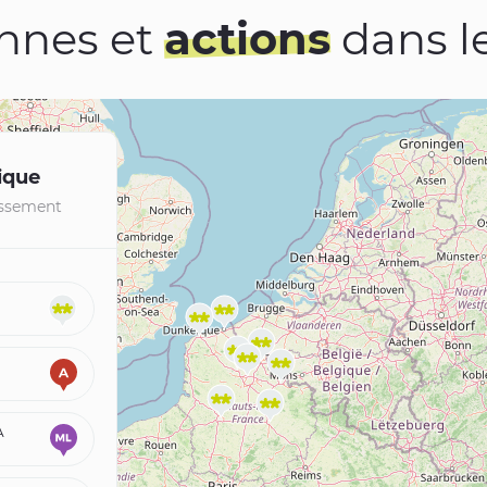
nnes et
actions
dans l
ique
lissement
A