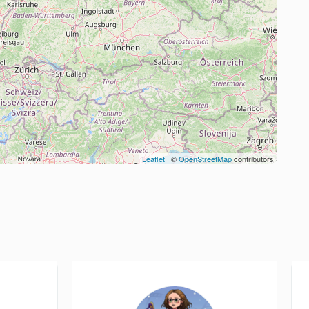
Leaflet
| ©
OpenStreetMap
contributors