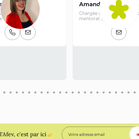
ia ABDUL
Amandine ALLARD
administrative et
Chargée de développemen
e régionale
mentorat lycéen
Numéro de téléphone
E-mail
E-mail
'Afev, c'est par ici