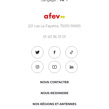
Langage :
221 rue La Fayette, 75010 PARIS
01 40 36 01 01
Suivez-nous sur Twitter !
Suivez-nous sur Facebook !
Suivez-nous sur TikTok
Suivez-nous sur Instagram !
Suivez-nous sur Youtube !
Suivez-nous sur Linked
NOUS CONTACTER
NOUS REJOINDRE
NOS RÉGIONS ET ANTENNES