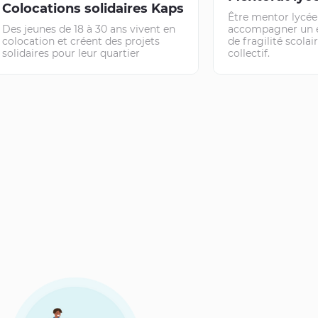
Colocations solidaires Kaps
Être mentor lycéen 
Des jeunes de 18 à 30 ans vivent en
accompagner un é
colocation et créent des projets
de fragilité scola
solidaires pour leur quartier
collectif.