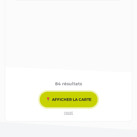
84 résultats
AFFICHER LA CARTE
AFFICHER LES FILTRES
reset
Leaflet
| ©
OpenStreetMap
contributors