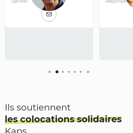
Lab'Afev
Responsable
Email
Précédent
Suivant
Ils soutiennent
les colocations solidaires
Kaps