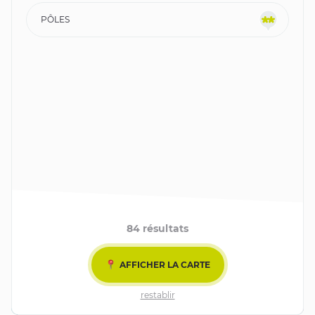
PÔLES
84 résultats
AFFICHER LA CARTE
AFFICHER LES FILTRES
restablir
Leaflet
| ©
OpenStreetMap
contributors