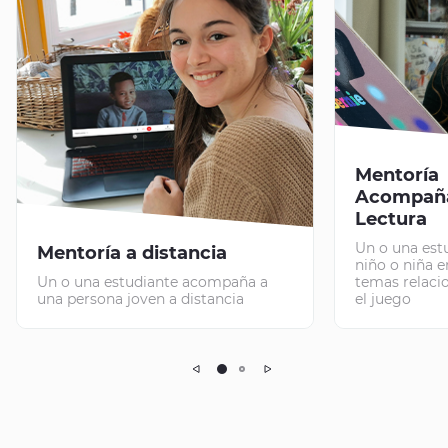
Mentoría
Acompaña
Lectura
Un o una est
Mentoría a distancia
niño o niña e
Un o una estudiante acompaña a
temas relacio
una persona joven a distancia
el juego
Précédent
Suivant