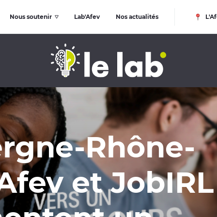
Nous soutenir
Lab'Afev
Nos actualités
L'Af
gne-Rhône-
Afev et JobIRL