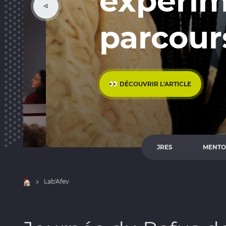
expérime
parcours 
DÉCOUVRIR L'ARTICLE
JRES
MENTO
Accueil
Lab'Afev