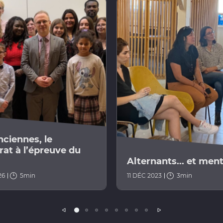
nciennes, le
at à l’épreuve du
Alternants... et ment
26
5min
11 DÉC 2023
3min
Précédent
Suivant